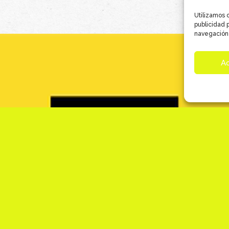
Utilizamos c
publicidad p
navegación 
A
Creación de la imagen de marca para el
espacio coworking de Zona Doze
CÁMARA DE COMERCIO DE PALENCIA