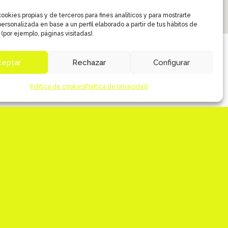
ookies propias y de terceros para fines analíticos y para mostrarte
ersonalizada en base a un perfil elaborado a partir de tus hábitos de
(por ejemplo, páginas visitadas).
ceptar
Rechazar
Configurar
Política de cookies
Política de privacidad
Desarrollo evolutivo para la web Koffie
Cup
PROSOL