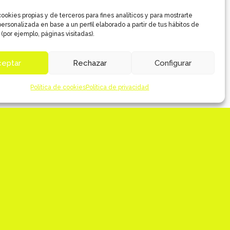
ookies propias y de terceros para fines analíticos y para mostrarte
ersonalizada en base a un perfil elaborado a partir de tus hábitos de
(por ejemplo, páginas visitadas).
ceptar
Rechazar
Configurar
Política de cookies
Política de privacidad
Desarrollo evolutivo para la web Koffie
Cup
PROSOL