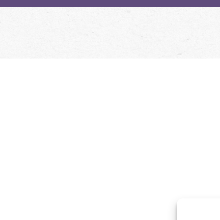
Ciclo literario Diálogos a pie de página
MENOSCUARTO EDICIONES