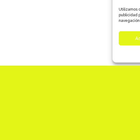
Utilizamos c
publicidad p
navegación 
A
Creación de la imagen de marca para el
espacio coworking de Zona Doze
CÁMARA DE COMERCIO DE PALENCIA