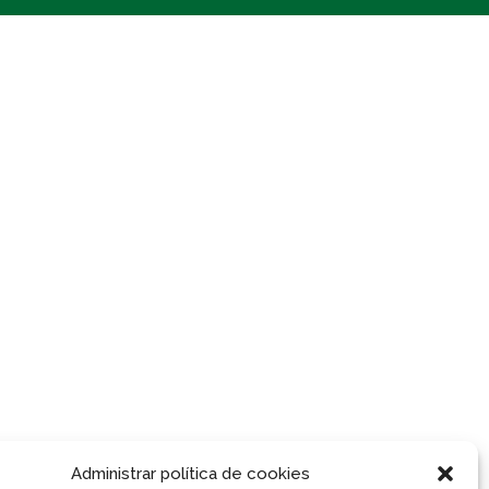
Marca Palencia Gastronómica
AYUNTAMIENTO DE PALENCIA, ASOCIACIÓN DE COCINEROS DE
PALENCIA
Administrar política de cookies